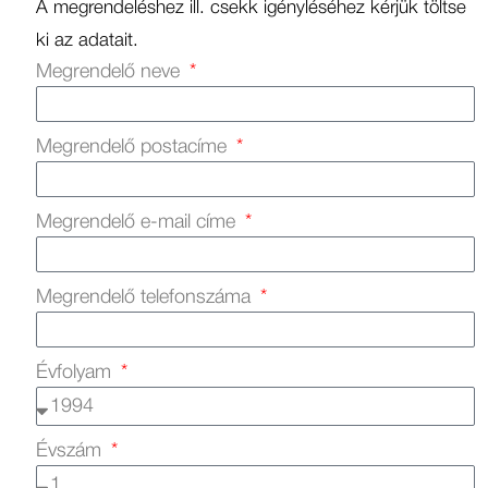
A megrendeléshez ill. csekk igényléséhez kérjük töltse
ki az adatait.
Megrendelő neve
Megrendelő postacíme
Megrendelő e-mail címe
Megrendelő telefonszáma
Évfolyam
Évszám