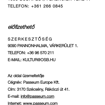
TELEFON: +361 266 0845
előfizethető
SZERKESZTŐSÉG
9090 PANNONHALMA, VÁRKERÜLET 1.
TELEFON: +36 96 570 211
E-MAIL: KULTUR@OSB.HU
Az oldal üzemeltetője
Cégnév: Passeum Europe Kft.
Cím: 3170 Szécsény, Rákóczi út 41.
E-mail:
info@passeum.com
Internet:
www.passeum.com