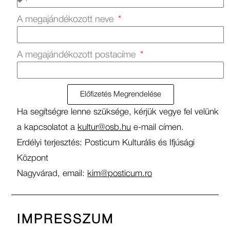
A megajándékozott neve
A megajándékozott postacíme
Előfizetés Megrendelése
Ha segítségre lenne szüksége, kérjük vegye fel velünk
a kapcsolatot a
kultur@osb.hu
e-mail címen.
Erdélyi terjesztés: Posticum Kulturális és Ifjúsági
Központ
Nagyvárad, email:
kim@posticum.ro
IMPRESSZUM